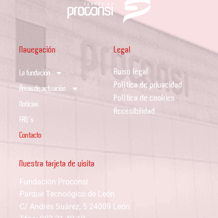
Navegación
Legal
Aviso legal
La fundación
Política de privacidad
Áreas de actuación
Política de cookies
Noticias
Accesibilidad
FAQ´s
Contacto
Nuestra tarjeta de visita
Fundación Proconsi
Parque Tecnoógico de León
C/ Andrés Suárez, 5 24009 León