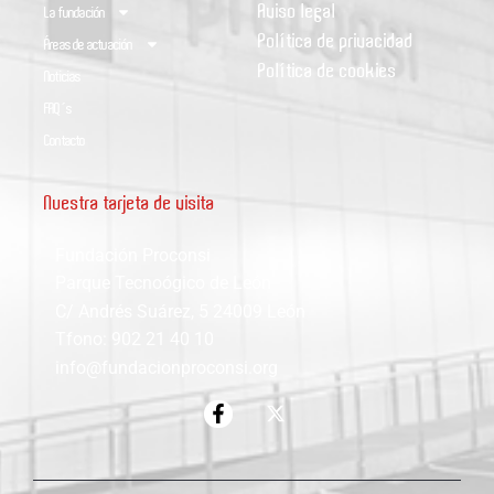
Aviso legal
La fundación
Política de privacidad
Áreas de actuación
Política de cookies
Noticias
FAQ´s
Contacto
Nuestra tarjeta de visita
Fundación Proconsi
Parque Tecnoógico de León
C/ Andrés Suárez, 5 24009 León
Tfono: 902 21 40 10
info@fundacionproconsi.org