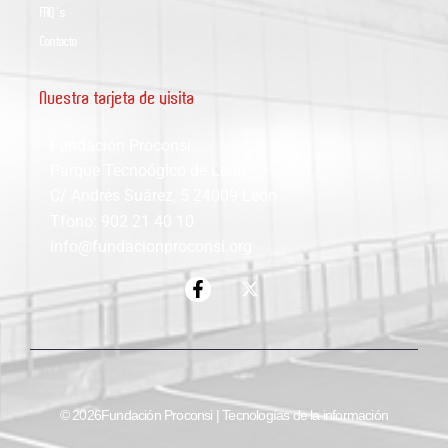
FAQ´s
Contacto
Nuestra tarjeta de visita
Fundación Proconsi
Parque Tecnoógico de León
C/ Andrés Suárez, 5 24009 León
Tfono: 902 21 40 10
info@fundacionproconsi.org
© 2026Fundación Proconsi | Tecnologías de la información