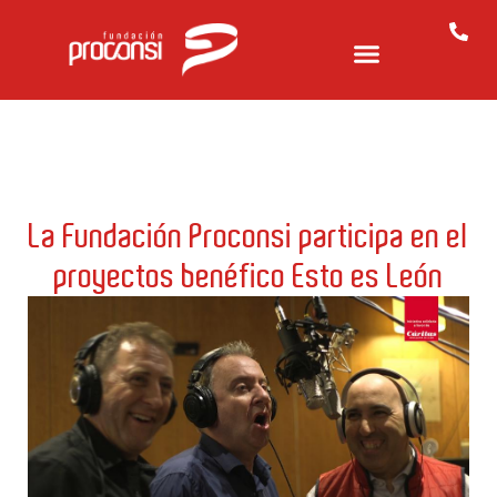
La Fundación Proconsi participa en el
proyectos benéfico Esto es León