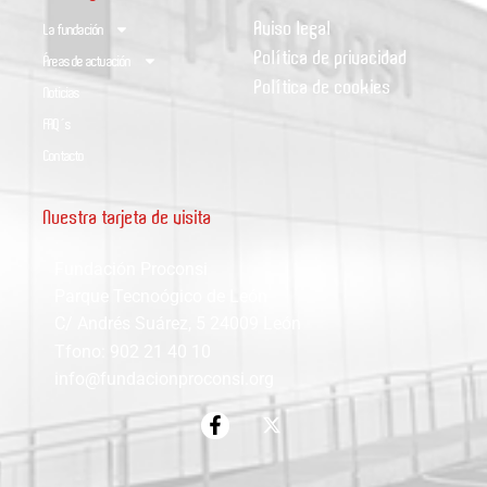
Aviso legal
La fundación
Política de privacidad
Áreas de actuación
Política de cookies
Noticias
FAQ´s
Contacto
Nuestra tarjeta de visita
Fundación Proconsi
Parque Tecnoógico de León
C/ Andrés Suárez, 5 24009 León
Tfono: 902 21 40 10
info@fundacionproconsi.org