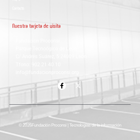
Contacto
Nuestra tarjeta de visita
Fundación Proconsi
Parque Tecnoógico de León
C/ Andrés Suárez, 5 24009 León
Tfono: 902 21 40 10
info@fundacionproconsi.org
© 2026Fundación Proconsi | Tecnologías de la información