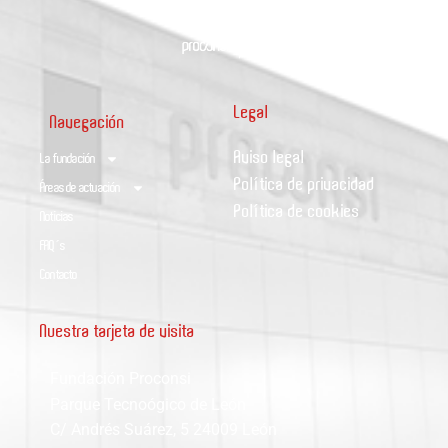
Legal
Navegación
Aviso legal
La fundación
Política de privacidad
Áreas de actuación
Política de cookies
Noticias
FAQ´s
Contacto
Nuestra tarjeta de visita
Fundación Proconsi
Parque Tecnoógico de León
C/ Andrés Suárez, 5 24009 León