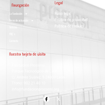
Legal
Navegación
Aviso legal
La fundación
Política de privacidad
Áreas de actuación
Política de cookies
Noticias
FAQ´s
Contacto
Nuestra tarjeta de visita
Fundación Proconsi
Parque Tecnoógico de León
C/ Andrés Suárez, 5 24009 León
Tfono: 902 21 40 10
info@fundacionproconsi.org